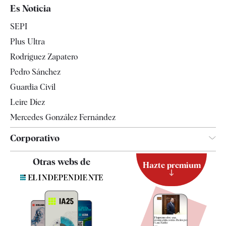
España
Es Noticia
Economía
SEPI
Internacional
Plus Ultra
Gente
Rodríguez Zapatero
Televisión
Pedro Sánchez
Tendencias
Guardia Civil
Leire Díez
Mercedes González Fernández
Corporativo
Contacto
Otras webs de
Hazte premium
Suscripción
Newsletter
Apps
Quiénes somos