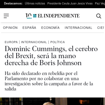
Destacamos:
Últimas noticias
Presidente Ceuta Juan Jesús Vivas
Paz Ve
OPINIÓN
ESPAÑA
ECONOMÍA
INTERNACIONAL
CIE
EUROPA
|
INTERNACIONAL
|
POLÍTICA
Dominic Cummings, el cerebro
del Brexit, será la mano
derecha de Boris Johnson
Ha sido declarado en rebeldía por el
Parlamento por no colaborar en una
investigación sobre la campaña a favor de la
salida