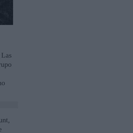
 Las
grupo
ho
unt,
e