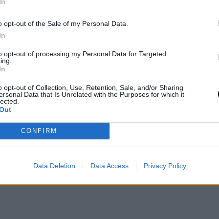
In
o opt-out of the Sale of my Personal Data.
/t.co/SeoYEHL9Kn
In
gWQUoDd
to opt-out of processing my Personal Data for Targeted
ing.
In
Politics)
June 10, 2019
o opt-out of Collection, Use, Retention, Sale, and/or Sharing
ersonal Data that Is Unrelated with the Purposes for which it
lected.
Out
CONFIRM
Data Deletion
Data Access
Privacy Policy