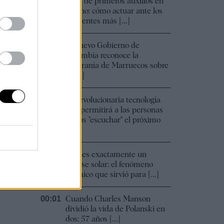
Guía de primeros auxilios en
09:30
verano: cómo actuar ante los
incidentes más [...]
El nuevo Gobierno de
08:48
Colombia reconoce la
soberanía de Marruecos sobre
el [...]
La revolucionaria tecnología
00:02
que permitirá a las personas
ciegas "escuchar" el próximo
[...]
Qué es exactamente un
00:02
eclipse solar: el fenómeno
cósmico que sirvió para [...]
Cuando Charles Manson
00:01
dividió la vida de Polanski en
dos: 57 años [...]