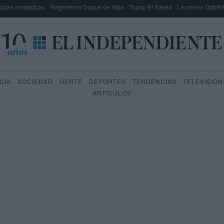
culas románticas
Regimiento Duque de Alba
Trump El Sayed
Laureano Oubiña
CIA
SOCIEDAD
GENTE
DEPORTES
TENDENCIAS
TELEVISIÓN
ARTÍCULOS