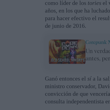
como líder de los
tories
el 
años, en los que ha luchad
para hacer efectivo el resu
de junio de 2016.
Corepunk
Un verda
antes, pe
Ganó entonces el
sí
a la sal
ministro conservador, Davi
convicción de que vencerí
consulta independentista e