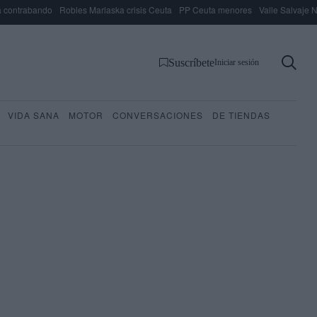
 contrabando
Robles Marlaska crisis Ceuta
PP Ceuta menores
Valle Salvaje N
Suscríbete
Iniciar sesión
VIDA SANA
MOTOR
CONVERSACIONES
DE TIENDAS