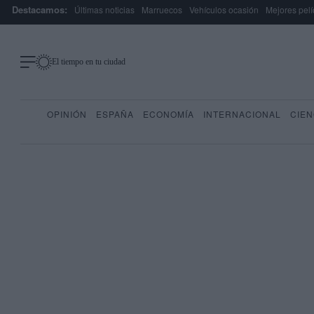
Destacamos:
Últimas noticias
Marruecos
Vehículos ocasión
Mejores pelí
El tiempo en tu ciudad
OPINIÓN
ESPAÑA
ECONOMÍA
INTERNACIONAL
CIEN