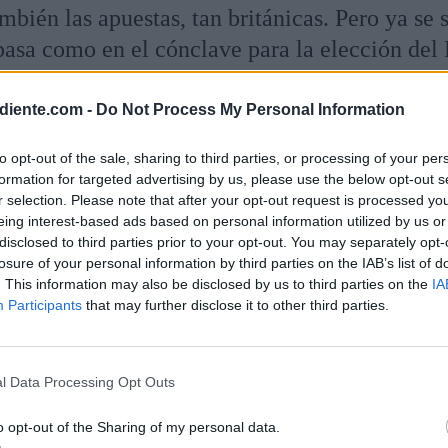
mbién las apuestas, tan británicas. Pero ya se 
pasa como en el cónclave para la elección del 
nal.
diente.com -
Do Not Process My Personal Information
ially in the race to become the next Tory leade
to opt-out of the sale, sharing to third parties, or processing of your per
formation for targeted advertising by us, please use the below opt-out s
r selection. Please note that after your opt-out request is processed y
eing interest-based ads based on personal information utilized by us or
disclosed to third parties prior to your opt-out. You may separately opt-
losure of your personal information by third parties on the IAB’s list of
. This information may also be disclosed by us to third parties on the
IA
Participants
that may further disclose it to other third parties.
l Data Processing Opt Outs
o opt-out of the Sharing of my personal data.