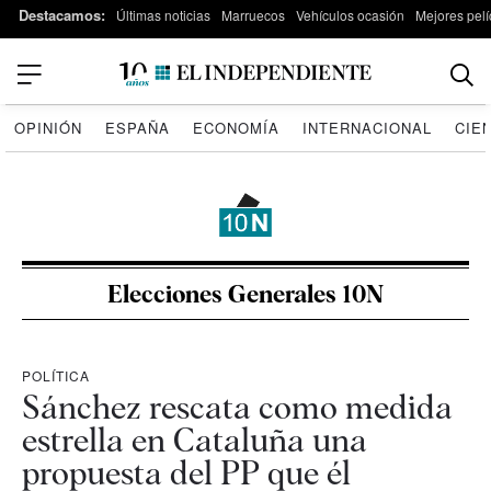
Destacamos:
Últimas noticias
Marruecos
Vehículos ocasión
Mejores pelí
OPINIÓN
ESPAÑA
ECONOMÍA
INTERNACIONAL
CIE
Elecciones Generales 10N
POLÍTICA
Sánchez rescata como medida
estrella en Cataluña una
propuesta del PP que él