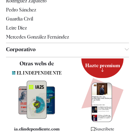
Rodríguez Zapatero
Televisión
Pedro Sánchez
Tendencias
Guardia Civil
Leire Díez
Mercedes González Fernández
Corporativo
Contacto
Otras webs de
Hazte premium
Suscripción
Newsletter
Apps
Quiénes somos
Especificaciones
ia.elindependiente.com
Suscríbete