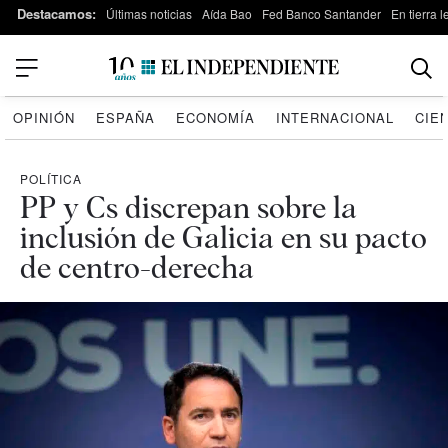
Destacamos:
Últimas noticias
Aída Bao
Fed Banco Santander
En tierra 
OPINIÓN
ESPAÑA
ECONOMÍA
INTERNACIONAL
CIE
POLÍTICA
PP y Cs discrepan sobre la
inclusión de Galicia en su pacto
de centro-derecha