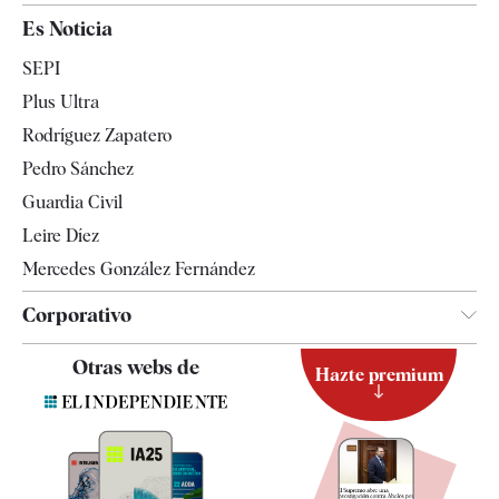
España
Es Noticia
Economía
SEPI
Internacional
Plus Ultra
Gente
Rodríguez Zapatero
Televisión
Pedro Sánchez
Tendencias
Guardia Civil
Leire Díez
Mercedes González Fernández
Corporativo
Contacto
Otras webs de
Hazte premium
Suscripción
Newsletter
Apps
Quiénes somos