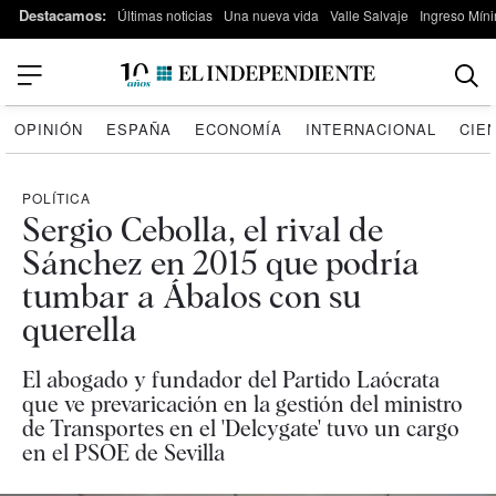
Destacamos:
Últimas noticias
Una nueva vida
Valle Salvaje
Ingreso Míni
OPINIÓN
ESPAÑA
ECONOMÍA
INTERNACIONAL
CIE
POLÍTICA
Sergio Cebolla, el rival de
Sánchez en 2015 que podría
tumbar a Ábalos con su
querella
El abogado y fundador del Partido Laócrata
que ve prevaricación en la gestión del ministro
de Transportes en el 'Delcygate' tuvo un cargo
en el PSOE de Sevilla