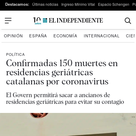
Destacamos:
Últimas noticias
Ingreso Mínimo Vital
Espacio Schengen
P
OPINIÓN
ESPAÑA
ECONOMÍA
INTERNACIONAL
CIE
POLÍTICA
Confirmadas 150 muertes en
residencias geriátricas
catalanas por coronavirus
El Govern permitirá sacar a ancianos de
residencias geriátricas para evitar su contagio