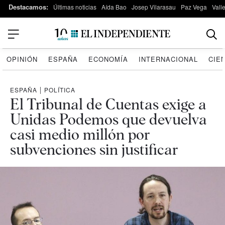
Destacamos:
Últimas noticias
Aída Bao
Josep Vilarasau
Paz Vega
Vall
OPINIÓN
ESPAÑA
ECONOMÍA
INTERNACIONAL
CIE
ESPAÑA
|
POLÍTICA
El Tribunal de Cuentas exige a
Unidas Podemos que devuelva
casi medio millón por
subvenciones sin justificar