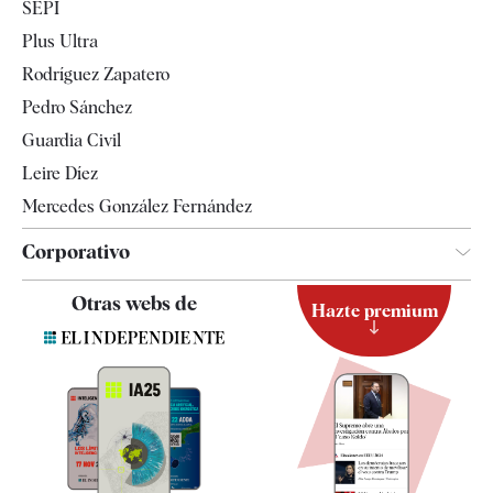
SEPI
Internacional
Plus Ultra
Gente
Rodríguez Zapatero
Televisión
Pedro Sánchez
Tendencias
Guardia Civil
Leire Díez
Mercedes González Fernández
Corporativo
Contacto
Otras webs de
Hazte premium
Suscripción
Newsletter
Apps
Quiénes somos
Especificaciones