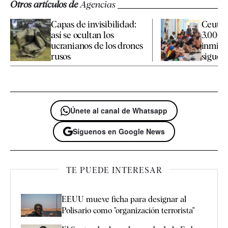
Otros artículos de
Agencias
Capas de invisibilidad:
Ceuta 
así se ocultan los
3.000 
ucranianos de los drones
inmigr
rusos
siguen 
Únete al canal de Whatsapp
Síguenos en Google News
TE PUEDE INTERESAR
EEUU mueve ficha para designar al
Polisario como "organización terrorista"