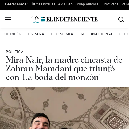
Destacamos:
Últimas noticias
Aída Bao
Josep Vilarasau
Paz Vega
Vall
OPINIÓN
ESPAÑA
ECONOMÍA
INTERNACIONAL
CIE
POLÍTICA
Mira Nair, la madre cineasta de
Zohran Mamdani que triunfó
con 'La boda del monzón'