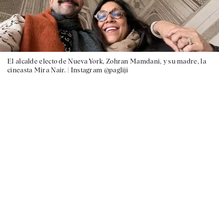
El alcalde electo de Nueva York, Zohran Mamdani, y su madre, la
cineasta Mira Nair. |
Instagram @pagliji