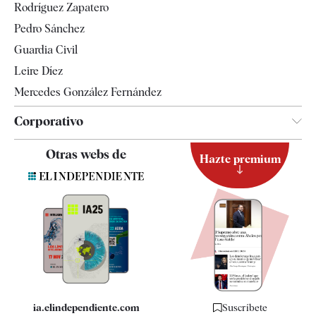
Rodríguez Zapatero
Televisión
Pedro Sánchez
Tendencias
Guardia Civil
Leire Díez
Mercedes González Fernández
Corporativo
Contacto
Otras webs de
Hazte premium
Suscripción
Newsletter
Apps
Quiénes somos
Especificaciones
ia.elindependiente.com
Suscríbete