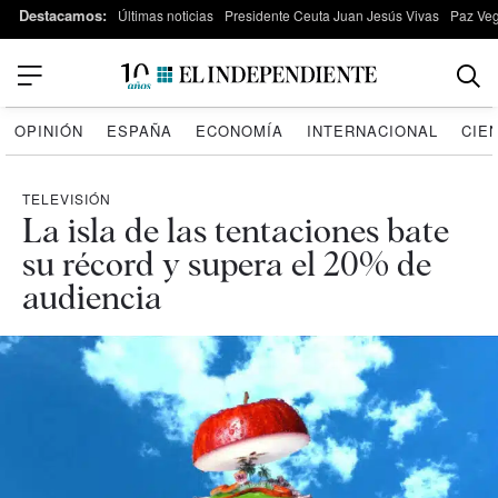
Destacamos:
Últimas noticias
Presidente Ceuta Juan Jesús Vivas
Paz Ve
OPINIÓN
ESPAÑA
ECONOMÍA
INTERNACIONAL
CIE
TELEVISIÓN
La isla de las tentaciones bate
su récord y supera el 20% de
audiencia