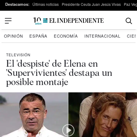
Destacamos:
Últimas noticias
Presidente Ceuta Juan Jesús Vivas
Paz Ve
OPINIÓN
ESPAÑA
ECONOMÍA
INTERNACIONAL
CIE
TELEVISIÓN
El 'despiste' de Elena en
'Supervivientes' destapa un
posible montaje