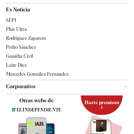
España
Es Noticia
Economía
SEPI
Internacional
Plus Ultra
Gente
Rodríguez Zapatero
Televisión
Pedro Sánchez
Tendencias
Guardia Civil
Leire Díez
Mercedes González Fernández
Corporativo
Contacto
Otras webs de
Hazte premium
Suscripción
Newsletter
Apps
Quiénes somos