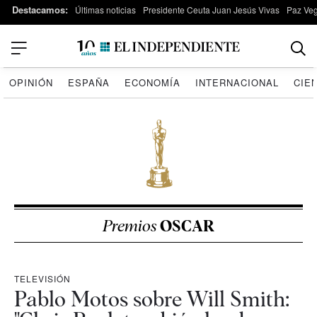
Destacamos:
Últimas noticias
Presidente Ceuta Juan Jesús Vivas
Paz Ve
OPINIÓN
ESPAÑA
ECONOMÍA
INTERNACIONAL
CIE
Premios
OSCAR
TELEVISIÓN
Pablo Motos sobre Will Smith: