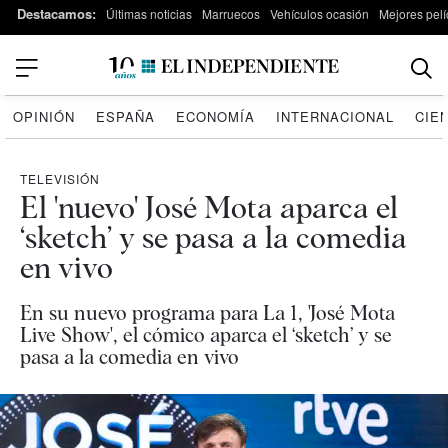
Destacamos:
Últimas noticias
Marruecos
Vehículos ocasión
Mejores pelí
OPINIÓN
ESPAÑA
ECONOMÍA
INTERNACIONAL
CIE
TELEVISIÓN
El 'nuevo' José Mota aparca el
‘sketch’ y se pasa a la comedia
en vivo
En su nuevo programa para La 1, 'José Mota
Live Show', el cómico aparca el ‘sketch’ y se
pasa a la comedia en vivo