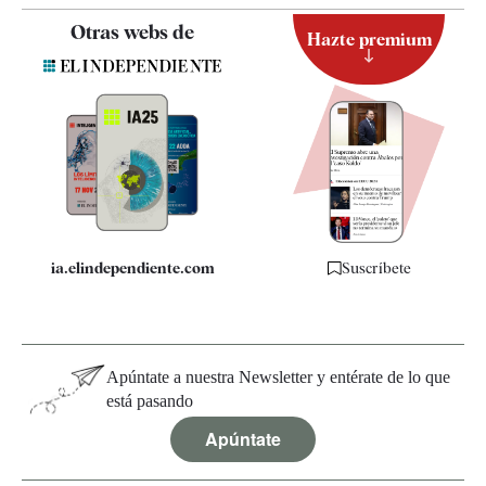
Contacto
Otras webs de
Hazte premium
Suscripción
Newsletter
Apps
Quiénes somos
Especificaciones
ia.elindependiente.com
Suscríbete
Apúntate a nuestra Newsletter y entérate de lo que
está pasando
Apúntate