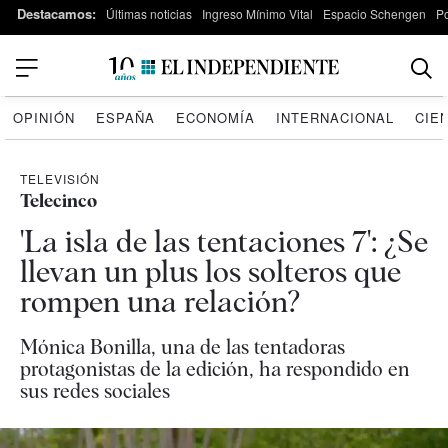
Destacamos:
Últimas noticias
Ingreso Mínimo Vital
Espacio Schengen
P
OPINIÓN
ESPAÑA
ECONOMÍA
INTERNACIONAL
CIE
TELEVISIÓN
Telecinco
'La isla de las tentaciones 7': ¿Se
llevan un plus los solteros que
rompen una relación?
Mónica Bonilla, una de las tentadoras
protagonistas de la edición, ha respondido en
sus redes sociales