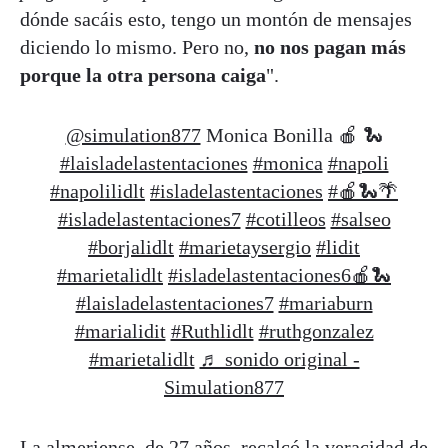
dónde sacáis esto, tengo un montón de mensajes
diciendo lo mismo. Pero no,
no nos pagan más
porque la otra persona caiga
".
@simulation877
Monica Bonilla 🍎 🐍
#laisladelastentaciones
#monica
#napoli
#napolilidlt
#isladelastentaciones
#🍎🐍🌴
#isladelastentaciones7
#cotilleos
#salseo
#borjalidlt
#marietaysergio
#lidit
#marietalidlt
#isladelastentaciones6🍎🐍
#laisladelastentaciones7
#mariaburn
#marialidit
#Ruthlidlt
#ruthgonzalez
#marietalidlt
♬ sonido original -
Simulation877
La almeriense, de 27 años, recalcó la veracidad de