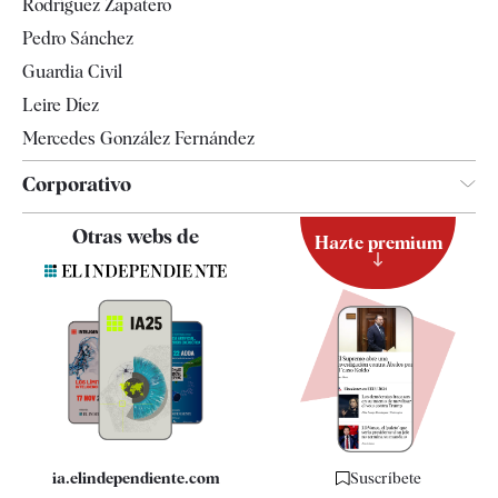
Rodríguez Zapatero
Televisión
Pedro Sánchez
Tendencias
Guardia Civil
Leire Díez
Mercedes González Fernández
Corporativo
Contacto
Otras webs de
Hazte premium
Suscripción
Newsletter
Apps
Quiénes somos
Especificaciones
ia.elindependiente.com
Suscríbete