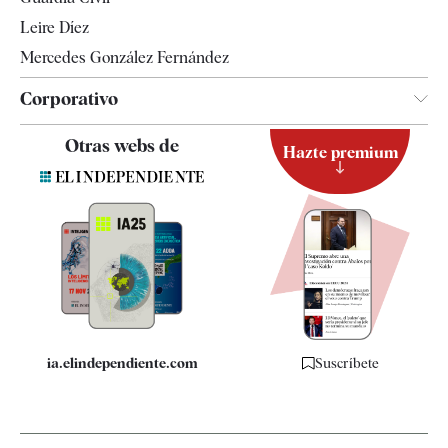
Leire Díez
Mercedes González Fernández
Corporativo
Contacto
Otras webs de
Hazte premium
Suscripción
Newsletter
Apps
Quiénes somos
Especificaciones
ia.elindependiente.com
Suscríbete