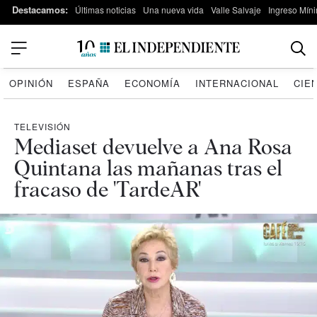
Destacamos:
Últimas noticias
Una nueva vida
Valle Salvaje
Ingreso Míni
OPINIÓN
ESPAÑA
ECONOMÍA
INTERNACIONAL
CIE
TELEVISIÓN
Mediaset devuelve a Ana Rosa
Quintana las mañanas tras el
fracaso de 'TardeAR'