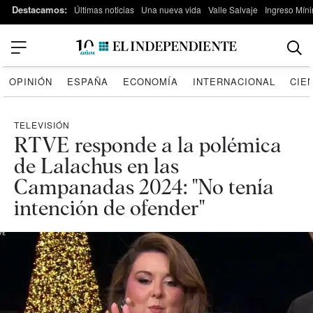
Destacamos:
Últimas noticias
Una nueva vida
Valle Salvaje
Ingreso Míni
OPINIÓN
ESPAÑA
ECONOMÍA
INTERNACIONAL
CIE
TELEVISIÓN
RTVE responde a la polémica
de Lalachus en las
Campanadas 2024: "No tenía
intención de ofender"