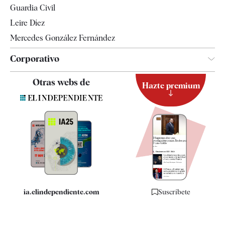
Guardia Civil
Leire Díez
Mercedes González Fernández
Corporativo
Contacto
Otras webs de
Hazte premium
Suscripción
Newsletter
Apps
Quiénes somos
Especificaciones
ia.elindependiente.com
Suscríbete