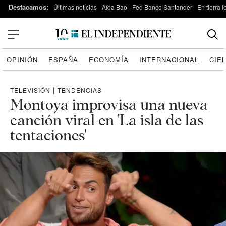
Destacamos:
Últimas noticias
Aída Bao
Fed Banco Santander
En tierra 
OPINIÓN
ESPAÑA
ECONOMÍA
INTERNACIONAL
CIE
TELEVISIÓN
|
TENDENCIAS
Montoya improvisa una nueva
canción viral en 'La isla de las
tentaciones'