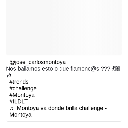
@jose_carlosmontoya
Nos bailamos esto o que flamenc@s ??? 💃🏽
🎶
#trends
#challenge
#Montoya
#ILDLT
♬ Montoya va donde brilla challenge -
Montoya