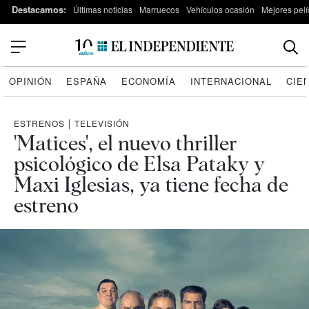
Destacamos:
Últimas noticias
Marruecos
Vehículos ocasión
Mejores pelí
OPINIÓN
ESPAÑA
ECONOMÍA
INTERNACIONAL
CIE
ESTRENOS
|
TELEVISIÓN
'Matices', el nuevo thriller
psicológico de Elsa Pataky y
Maxi Iglesias, ya tiene fecha de
estreno