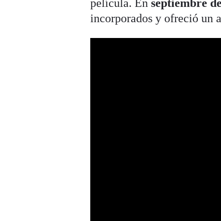
película. En
septiembre d
incorporados y ofreció un 