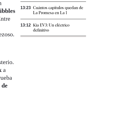
n
Cuántos capítulos quedan de
13:23
ibbles
La Promesa en La 1
Entre
Kia EV3: Un eléctrico
13:12
definitivo
ezoso.
terio.
k
a
rueba
 de