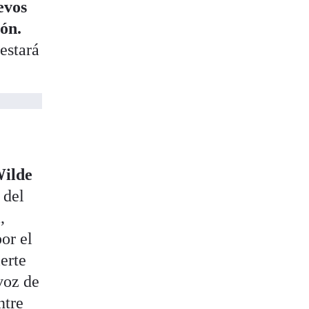
evos
ón.
 estará
Wilde
 del
,
por el
erte
voz de
ntre