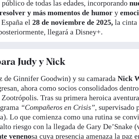
l público de todas las edades, incorporando
nu
r resolver y más momentos de humor
y
emoci
 España el
28 de noviembre de 2025,
la cinta
 posteriormente, llegará a Disney+.
ara Judy y Nick
z de Ginnifer Goodwin) y su camarada
Nick 
resan, ahora como socios consolidados dentro
 Zootrópolis. Tras su primera heroica aventura
rograma
“Compañeros en Crisis”
, supervisado 
ba). Lo que comienza como una rutina se convi
alto riesgo con la llegada de Gary De’Snake (
nte veneno
sa cuya presencia amenaza la paz e