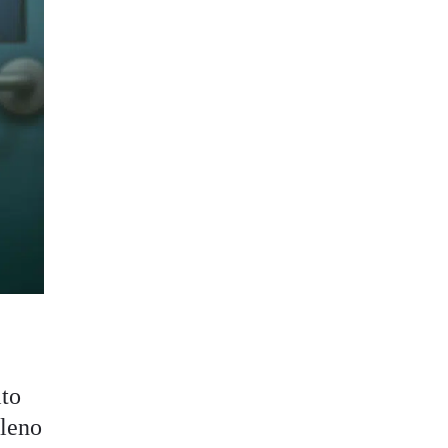
ito
lleno