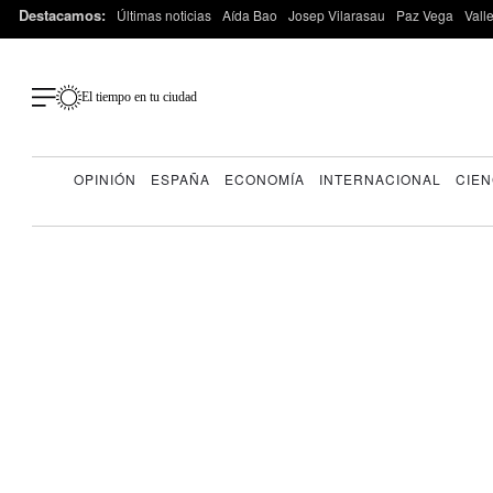
Destacamos:
Últimas noticias
Aída Bao
Josep Vilarasau
Paz Vega
Vall
El tiempo en tu ciudad
OPINIÓN
ESPAÑA
ECONOMÍA
INTERNACIONAL
CIEN