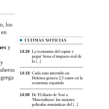
o, los
 en
ÚLTIMAS NOTICIAS
nes
y
La 'economía del copiar y
14:26
pegar' frena el impacto real de
la [...]
 y
pañeros
Cada euro invertido en
14:18
agrega
Defensa genera 2,5 euros en la
economía española
De 'El diario de Noa' a
14:08
'Materialistas': las mejores
películas románticas del [...]