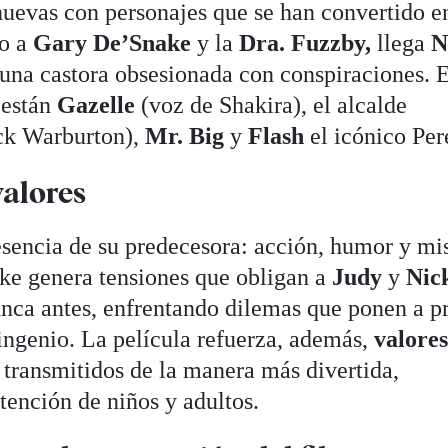
uevas con personajes que se han convertido e
to a
Gary De’Snake
y la
Dra. Fuzzby,
llega
N
 una castora obsesionada con conspiraciones. 
 están
Gazelle
(voz de Shakira),
el alcalde
ck Warburton),
Mr. Big
y
Flash
el icónico Per
valores
sencia de su predecesora: acción, humor y mis
ke genera tensiones que obligan a
Judy
y
Nic
nca antes, enfrentando dilemas que ponen a p
ingenio. La película refuerza, además,
valores
, transmitidos de la manera más divertida,
tención de niños y adultos.