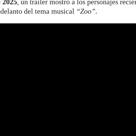
e 2025
, un tráiler mostró a los personajes recié
adelanto del tema musical
“Zoo”
.