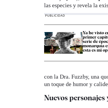
las especies y revela la ex
PUBLICIDAD
Ya he visto 
primer capítu
serie de époc
monarquía e
esta es mi o
con la Dra. Fuzzby, una qu
un toque de humor y calide
Nuevos personajes 