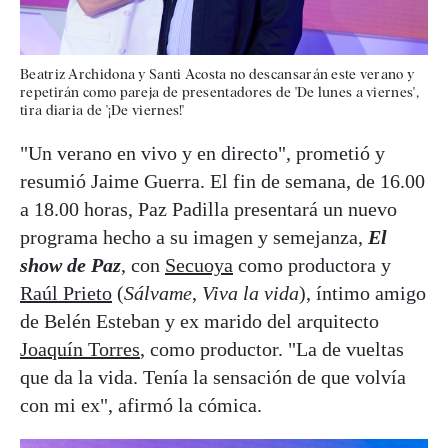
Beatriz Archidona y Santi Acosta no descansarán este verano y
repetirán como pareja de presentadores de 'De lunes a viernes',
tira diaria de '¡De viernes!'
"Un verano en vivo y en directo", prometió y
resumió Jaime Guerra. El fin de semana, de 16.00
a 18.00 horas, Paz Padilla presentará un nuevo
programa hecho a su imagen y semejanza,
El
show de Paz
, con
Secuoya
como productora y
Raúl Prieto
(
Sálvame
,
Viva la vida
), íntimo amigo
de Belén Esteban y ex marido del arquitecto
Joaquín Torres
, como productor. "La de vueltas
que da la vida. Tenía la sensación de que volvía
con mi ex", afirmó la cómica.