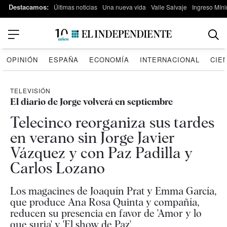
Destacamos:
Últimas noticias
Una nueva vida
Valle Salvaje
Ingreso Míni
OPINIÓN
ESPAÑA
ECONOMÍA
INTERNACIONAL
CIE
TELEVISIÓN
El diario de Jorge volverá en septiembre
Telecinco reorganiza sus tardes
en verano sin Jorge Javier
Vázquez y con Paz Padilla y
Carlos Lozano
Los magacines de Joaquín Prat y Emma García,
que produce Ana Rosa Quinta y compañía,
reducen su presencia en favor de 'Amor y lo
que surja' y 'El show de Paz'