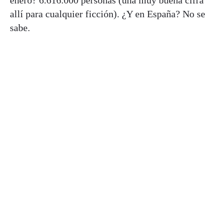
enero? 6.616.000 personas (una muy buena cifra
allí para cualquier ficción). ¿Y en España? No se
sabe.