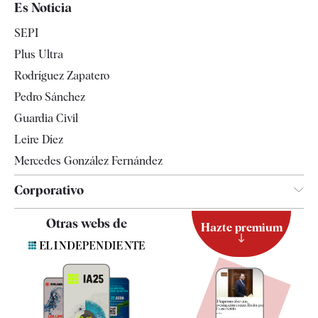
Es Noticia
Economía
SEPI
Internacional
Plus Ultra
Gente
Rodríguez Zapatero
Televisión
Pedro Sánchez
Tendencias
Guardia Civil
Leire Díez
Mercedes González Fernández
Corporativo
Contacto
Otras webs de
Hazte premium
Suscripción
Newsletter
Apps
Quiénes somos