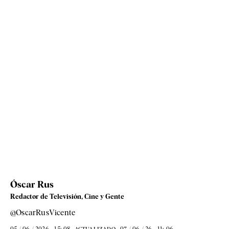
Óscar Rus
Redactor de Televisión, Cine y Gente
@OscarRusVicente
05 / 06 / 2026 - 15: 08
07 / 06 / 26 - 11: 06
ACTUALIZADO