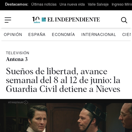
Destacamos:
Últimas noticias
Una nueva vida
Valle Salvaje
Ingreso Míni
OPINIÓN
ESPAÑA
ECONOMÍA
INTERNACIONAL
CIE
TELEVISIÓN
Antena 3
Sueños de libertad, avance
semanal del 8 al 12 de junio: la
Guardia Civil detiene a Nieves