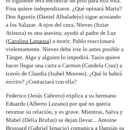
lo siguiente será encontrar un piso para ella sola.
Fina quiere independizarse. ¿Qué opinará Marta?
Don Agustín (Daniel Albaladejo) sigue acosando
a los Salazar. A ojos del cura, Nieves (Itziar
Atienza) es una asesina; ayudó al padre de Luz
(
Carolina Lapausa
) a morir. Pablo reaccionará
violentamente. Nieves debe irse lo antes posible a
Tánger. Algo y alguien lo impedirá. Tasio quiere
hacer llegar una carta a Carmen (Candela Cruz) a
través de Claudia (Isabel Moreno). ¿Qué le habrá
escrito? ¿Contactará con ella?
Federico (Jesús Cabrero) explica a su hermano
Eduardo (Alberto Lozano) por qué no quería
retomar su relación, y es grave. Mientras, Salva y
Mabel (Dèlia Brufau) se dejan llevar... Antoine
Brossard (Gabriel Ignacio) comunica a Damián su