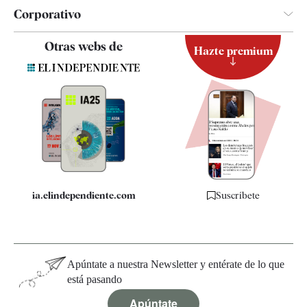
Corporativo
Contacto
Otras webs de
Hazte premium
Suscripción
Newsletter
Apps
Quiénes somos
Especificaciones
ia.elindependiente.com
Suscríbete
Apúntate a nuestra Newsletter y entérate de lo que
está pasando
Apúntate