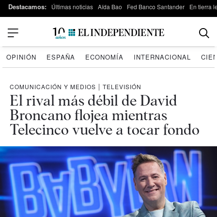
Destacamos:
Últimas noticias
Aída Bao
Fed Banco Santander
En tierra 
OPINIÓN
ESPAÑA
ECONOMÍA
INTERNACIONAL
CIE
COMUNICACIÓN Y MEDIOS
|
TELEVISIÓN
El rival más débil de David
Broncano flojea mientras
Telecinco vuelve a tocar fondo