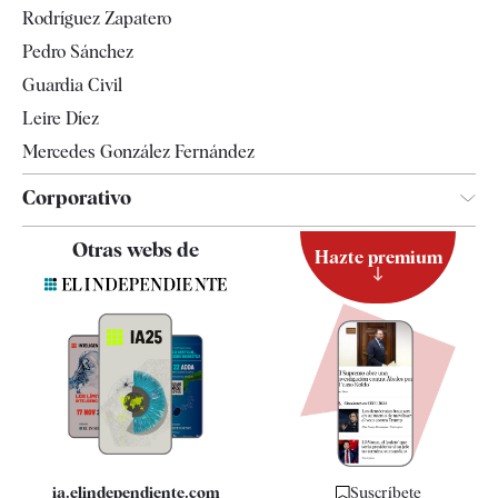
Rodríguez Zapatero
Televisión
Pedro Sánchez
Tendencias
Guardia Civil
Leire Díez
Mercedes González Fernández
Corporativo
Contacto
Otras webs de
Hazte premium
Suscripción
Newsletter
Apps
Quiénes somos
Especificaciones
ia.elindependiente.com
Suscríbete