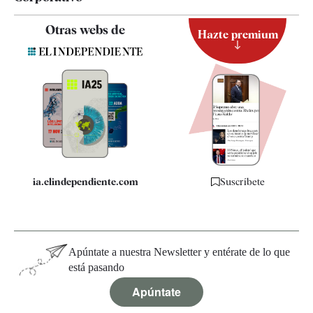
Contacto
Otras webs de
Hazte premium
Suscripción
Newsletter
Apps
Quiénes somos
Especificaciones
ia.elindependiente.com
Suscríbete
Apúntate a nuestra Newsletter y entérate de lo que
está pasando
Apúntate