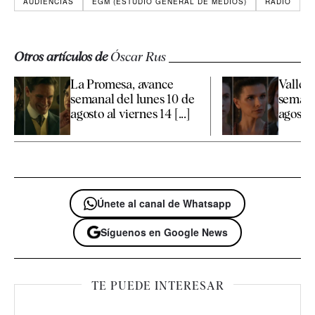
AUDIENCIAS
EGM (ESTUDIO GENERAL DE MEDIOS)
RADIO
Otros artículos de
Óscar Rus
La Promesa, avance
Valle S
semanal del lunes 10 de
semana
agosto al viernes 14 [...]
agosto a
Únete al canal de Whatsapp
Síguenos en Google News
TE PUEDE INTERESAR