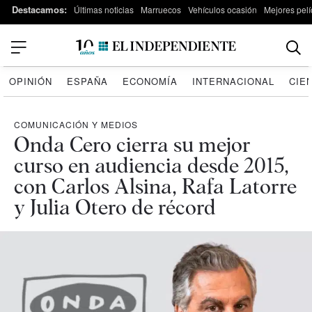
Destacamos:
Últimas noticias
Marruecos
Vehículos ocasión
Mejores pelí
OPINIÓN
ESPAÑA
ECONOMÍA
INTERNACIONAL
CIE
COMUNICACIÓN Y MEDIOS
Onda Cero cierra su mejor
curso en audiencia desde 2015,
con Carlos Alsina, Rafa Latorre
y Julia Otero de récord