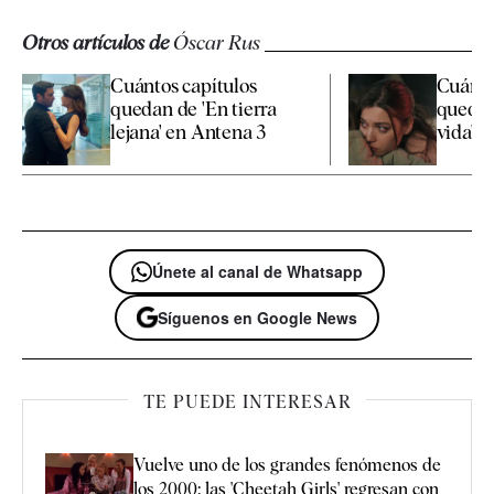
Otros artículos de
Óscar Rus
Cuántos capítulos
Cuánto
quedan de 'En tierra
quedan
lejana' en Antena 3
vida' 
Únete al canal de Whatsapp
Síguenos en Google News
TE PUEDE INTERESAR
Vuelve uno de los grandes fenómenos de
los 2000: las 'Cheetah Girls' regresan con