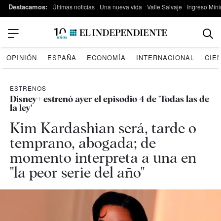
Destacamos:
Últimas noticias
Una nueva vida
Valle Salvaje
Ingreso Míni
OPINIÓN
ESPAÑA
ECONOMÍA
INTERNACIONAL
CIE
ESTRENOS
Disney+ estrenó ayer el episodio 4 de 'Todas las de
la ley'
Kim Kardashian será, tarde o
temprano, abogada; de
momento interpreta a una en
"la peor serie del año"