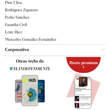
Plus Ultra
Gente
Rodríguez Zapatero
Televisión
Pedro Sánchez
Tendencias
Guardia Civil
Leire Díez
Mercedes González Fernández
Corporativo
Contacto
Otras webs de
Hazte premium
Suscripción
Newsletter
Apps
Quiénes somos
Especificaciones