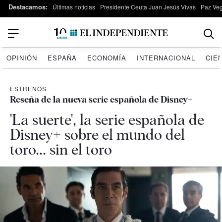
Destacamos:
Últimas noticias
Presidente Ceuta Juan Jesús Vivas
Paz Ve
OPINIÓN
ESPAÑA
ECONOMÍA
INTERNACIONAL
CIE
ESTRENOS
Reseña de la nueva serie española de Disney+
'La suerte', la serie española de
Disney+ sobre el mundo del
toro... sin el toro