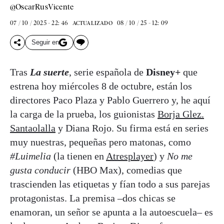
@OscarRusVicente
07 / 10 / 2025 - 22: 46
08 / 10 / 25 - 12: 09
ACTUALIZADO
Seguir en
Tras
La suerte
, serie española de
Disney+
que
estrena hoy miércoles 8 de octubre, están los
directores Paco Plaza y Pablo Guerrero y, he aquí
la carga de la prueba, los guionistas
Borja Glez.
Santaolalla
y Diana Rojo. Su firma está en series
muy nuestras, pequeñas pero matonas, como
#Luimelia
(la tienen en
Atresplayer
) y
No me
gusta conducir
(HBO Max), comedias que
trascienden las etiquetas y fían todo a sus parejas
protagonistas. La premisa –dos chicas se
enamoran, un señor se apunta a la autoescuela– es