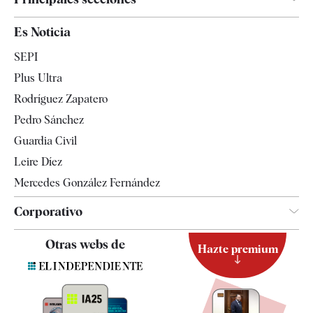
España
Es Noticia
Economía
SEPI
Internacional
Plus Ultra
Gente
Rodríguez Zapatero
Televisión
Pedro Sánchez
Tendencias
Guardia Civil
Leire Díez
Mercedes González Fernández
Corporativo
Contacto
Otras webs de
Hazte premium
Suscripción
Newsletter
Apps