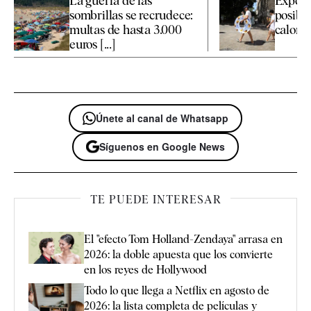
La guerra de las
Expert
sombrillas se recrudece:
posible
multas de hasta 3.000
calor p
euros [...]
Únete al canal de Whatsapp
Síguenos en Google News
TE PUEDE INTERESAR
El "efecto Tom Holland-Zendaya" arrasa en
2026: la doble apuesta que los convierte
en los reyes de Hollywood
Todo lo que llega a Netflix en agosto de
2026: la lista completa de películas y