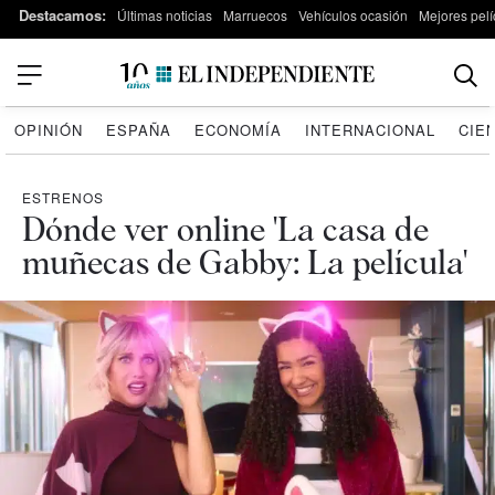
Destacamos:
Últimas noticias
Marruecos
Vehículos ocasión
Mejores pelí
OPINIÓN
ESPAÑA
ECONOMÍA
INTERNACIONAL
CIE
ESTRENOS
Dónde ver online 'La casa de
muñecas de Gabby: La película'