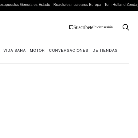
esupuestos Generales Estado
Reactores nucleares Europa
Tom Holland Zenda
Suscríbete
Iniciar sesión
VIDA SANA
MOTOR
CONVERSACIONES
DE TIENDAS