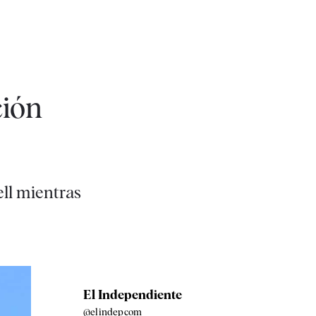
ción
ll mientras
El Independiente
@elindepcom