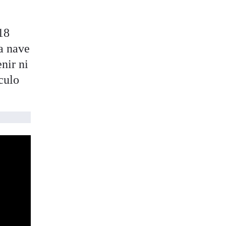
 18
a nave
nir ni
culo