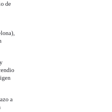
io de
lona),
n
 y
cendio
rigen
hazo a
a