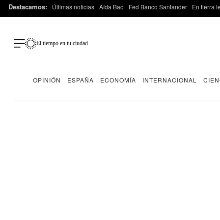
Destacamos:
Últimas noticias
Aída Bao
Fed Banco Santander
En tierra 
El tiempo en tu ciudad
OPINIÓN
ESPAÑA
ECONOMÍA
INTERNACIONAL
CIEN