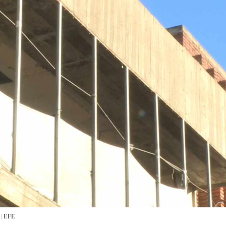
 |
EFE