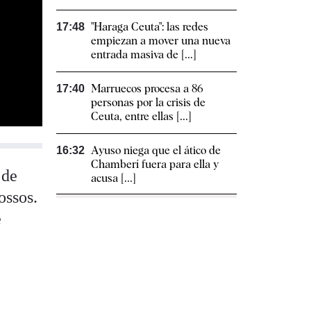
"Haraga Ceuta": las redes
17:48
empiezan a mover una nueva
entrada masiva de [...]
Marruecos procesa a 86
17:40
personas por la crisis de
Ceuta, entre ellas [...]
Ayuso niega que el ático de
16:32
Chamberí fuera para ella y
 de
acusa [...]
ossos.
e