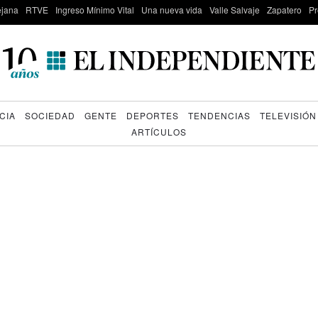
lejana
RTVE
Ingreso Mínimo Vital
Una nueva vida
Valle Salvaje
Zapatero
Pr
CIA
SOCIEDAD
GENTE
DEPORTES
TENDENCIAS
TELEVISIÓN
ARTÍCULOS