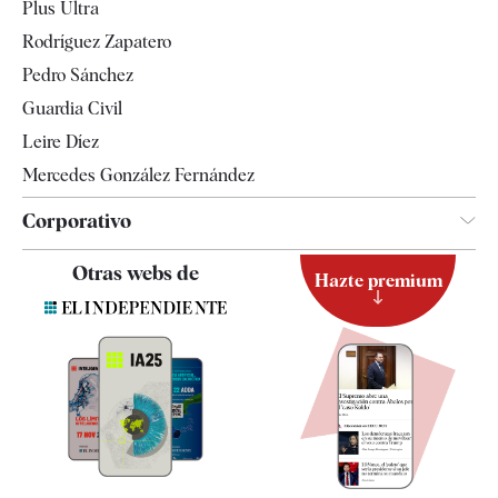
Plus Ultra
Gente
Rodríguez Zapatero
Televisión
Pedro Sánchez
Tendencias
Guardia Civil
Leire Díez
Mercedes González Fernández
Corporativo
Contacto
Otras webs de
Hazte premium
Suscripción
Newsletter
Apps
Quiénes somos
Especificaciones