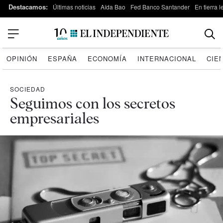
Destacamos:
Últimas noticias
Aída Bao
Fed Banco Santander
En tierra 
OPINIÓN
ESPAÑA
ECONOMÍA
INTERNACIONAL
CIE
SOCIEDAD
Seguimos con los secretos
empresariales