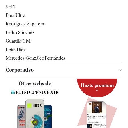
Economía
SEPI
Internacional
Plus Ultra
Gente
Rodríguez Zapatero
Televisión
Pedro Sánchez
Tendencias
Guardia Civil
Leire Díez
Mercedes González Fernández
Corporativo
Contacto
Otras webs de
Hazte premium
Suscripción
Newsletter
Apps
Quiénes somos
Especificaciones