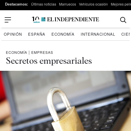
Destacamos:
Últimas noticias
Marruecos
Vehículos ocasión
Mejores pelí
OPINIÓN
ESPAÑA
ECONOMÍA
INTERNACIONAL
CIE
ECONOMÍA
|
EMPRESAS
Secretos empresariales