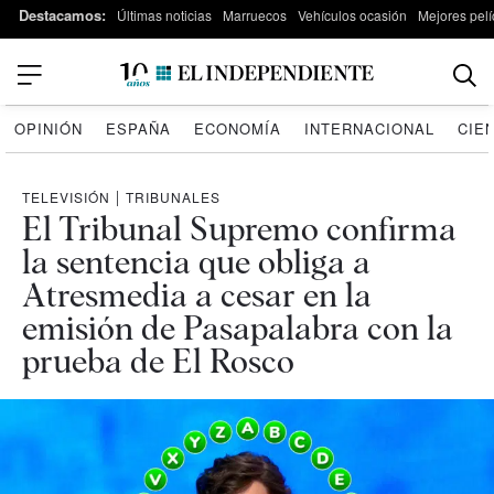
Destacamos:
Últimas noticias
Marruecos
Vehículos ocasión
Mejores pelí
OPINIÓN
ESPAÑA
ECONOMÍA
INTERNACIONAL
CIE
TELEVISIÓN
|
TRIBUNALES
El Tribunal Supremo confirma
la sentencia que obliga a
Atresmedia a cesar en la
emisión de Pasapalabra con la
prueba de El Rosco