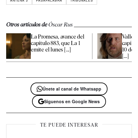
ANTENA 3
PASAPALABRA
TRIBUNALES
Otros artículos de
Óscar Rus
La Promesa, avance del
Valle S
capítulo 883, que La 1
capítul
emite el lunes [...]
10 de 
[...]
Únete al canal de Whatsapp
Síguenos en Google News
TE PUEDE INTERESAR