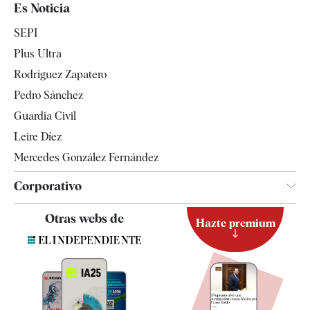
España
Es Noticia
Economía
SEPI
Internacional
Plus Ultra
Gente
Rodríguez Zapatero
Televisión
Pedro Sánchez
Tendencias
Guardia Civil
Leire Díez
Mercedes González Fernández
Corporativo
Contacto
Otras webs de
Hazte premium
Suscripción
Newsletter
Apps
Quiénes somos