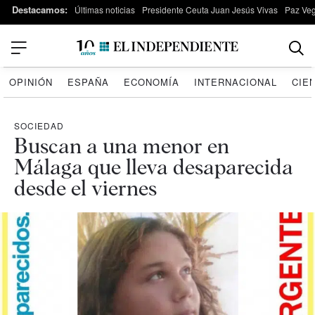
Destacamos:
Últimas noticias
Presidente Ceuta Juan Jesús Vivas
Paz Ve
OPINIÓN
ESPAÑA
ECONOMÍA
INTERNACIONAL
CIE
SOCIEDAD
Buscan a una menor en
Málaga que lleva desaparecida
desde el viernes