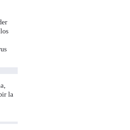
der
los
rus
ña,
ir la