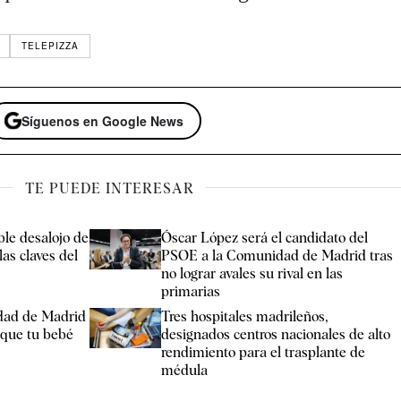
TELEPIZZA
Síguenos en Google News
TE PUEDE INTERESAR
ble desalojo de
Óscar López será el candidato del
as claves del
PSOE a la Comunidad de Madrid tras
no lograr avales su rival en las
primarias
dad de Madrid
Tres hospitales madrileños,
nque tu bebé
designados centros nacionales de alto
rendimiento para el trasplante de
médula