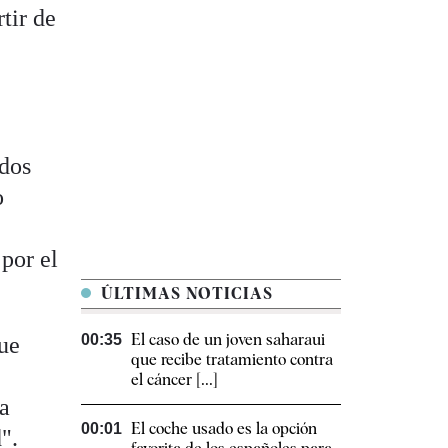
tir de
odos
o
por el
ÚLTIMAS NOTICIAS
El caso de un joven saharaui
00:35
que
que recibe tratamiento contra
el cáncer [...]
ra
El coche usado es la opción
00:01
".