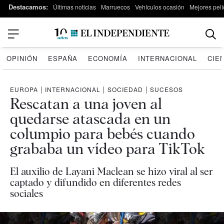
Destacamos:
Últimas noticias
Marruecos
Vehículos ocasión
Mejores pelí
OPINIÓN
ESPAÑA
ECONOMÍA
INTERNACIONAL
CIE
EUROPA
|
INTERNACIONAL
|
SOCIEDAD
|
SUCESOS
Rescatan a una joven al
quedarse atascada en un
columpio para bebés cuando
grababa un vídeo para TikTok
El auxilio de Layani Maclean se hizo viral al ser
captado y difundido en diferentes redes
sociales