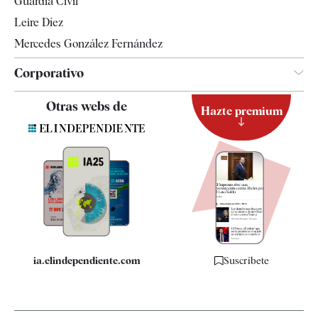
Guardia Civil
Leire Díez
Mercedes González Fernández
Corporativo
Contacto
Otras webs de
Hazte premium
Suscripción
Newsletter
Apps
Quiénes somos
Especificaciones
ia.elindependiente.com
Suscríbete