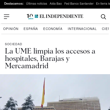
Destacamos:
Últimas noticias
Aída Bao
Fed Banco Santander
En tierra 
OPINIÓN
ESPAÑA
ECONOMÍA
INTERNACIONAL
CIE
SOCIEDAD
La UME limpia los accesos a
hospitales, Barajas y
Mercamadrid