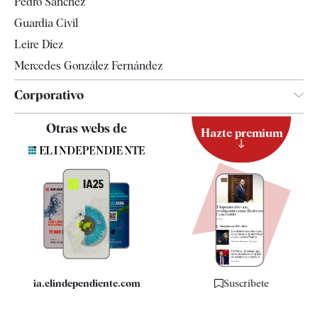
Pedro Sánchez
Tendencias
Guardia Civil
Leire Díez
Mercedes González Fernández
Corporativo
Contacto
Otras webs de
Hazte premium
Suscripción
Newsletter
Apps
Quiénes somos
Especificaciones
ia.elindependiente.com
Suscríbete