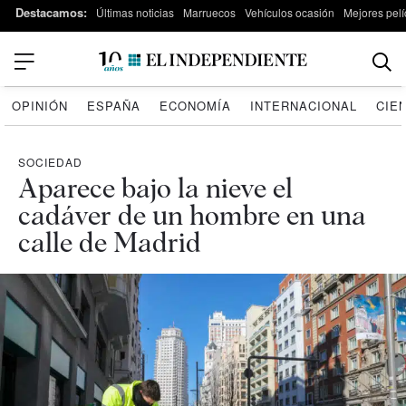
Destacamos:
Últimas noticias
Marruecos
Vehículos ocasión
Mejores pelí
OPINIÓN
ESPAÑA
ECONOMÍA
INTERNACIONAL
CIE
SOCIEDAD
Aparece bajo la nieve el
cadáver de un hombre en una
calle de Madrid