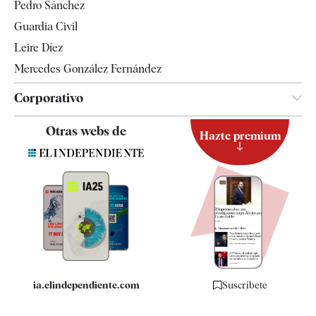
Pedro Sánchez
Tendencias
Guardia Civil
Leire Díez
Mercedes González Fernández
Corporativo
Contacto
Otras webs de
Hazte premium
Suscripción
Newsletter
Apps
Quiénes somos
Especificaciones
ia.elindependiente.com
Suscríbete