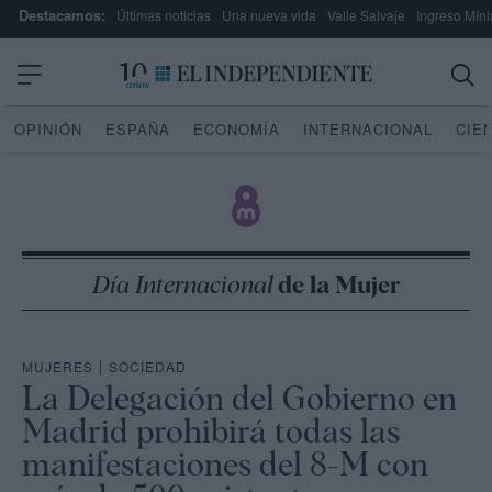
Destacamos:
Últimas noticias
Una nueva vida
Valle Salvaje
Ingreso Míni
OPINIÓN
ESPAÑA
ECONOMÍA
INTERNACIONAL
CIE
Día Internacional
de la Mujer
MUJERES
|
SOCIEDAD
La Delegación del Gobierno en
Madrid prohibirá todas las
manifestaciones del 8-M con