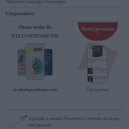
Mercedes González Fernández
Corporativo
Contacto
Otras webs de
Hazte premium
Suscripción
Newsletter
Apps
Quiénes somos
Especificaciones
ia.elindependiente.com
Suscríbete
Apúntate a nuestra Newsletter y entérate de lo que
está pasando