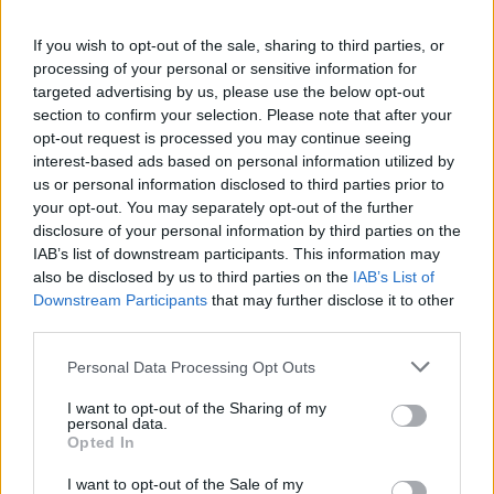
If you wish to opt-out of the sale, sharing to third parties, or
processing of your personal or sensitive information for
targeted advertising by us, please use the below opt-out
section to confirm your selection. Please note that after your
opt-out request is processed you may continue seeing
España, "una democracia plena
interest-based ads based on personal information utilized by
desde 1978"
us or personal information disclosed to third parties prior to
your opt-out. You may separately opt-out of the further
disclosure of your personal information by third parties on the
En otro orden de cosas, a raíz de la
IAB’s list of downstream participants. This information may
conmemoración del XL aniversario del 23-F
, el
also be disclosed by us to third parties on the
IAB’s List of
delegado del Gobierno ha afirmado que España ha
Downstream Participants
that may further disclose it to other
third parties.
sido una "democracia plena", frente a las críticas
de Podemos.
Personal Data Processing Opt Outs
I want to opt-out of the Sharing of my
"Lo que algunos llaman régimen del 78 tiene un
personal data.
mérito increíble. Viendo las tristes imágenes del
Opted In
23F, quizá todos hemos sido un poco cicateros
I want to opt-out of the Sale of my