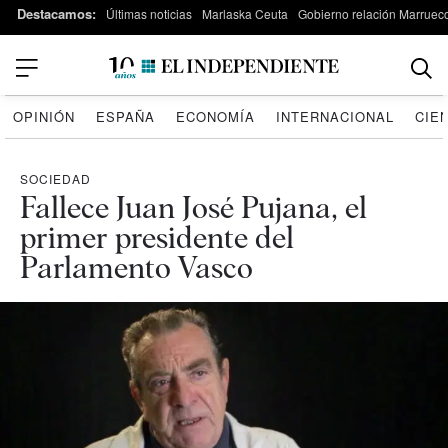
Destacamos:
Últimas noticias
Marlaska Ceuta
Gobierno relación Marruec
OPINIÓN
ESPAÑA
ECONOMÍA
INTERNACIONAL
CIE
SOCIEDAD
Fallece Juan José Pujana, el
primer presidente del
Parlamento Vasco