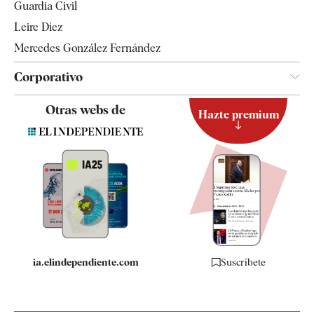
Guardia Civil
Leire Díez
Mercedes González Fernández
Corporativo
Contacto
Otras webs de
Hazte premium
Suscripción
Newsletter
Apps
Quiénes somos
Especificaciones
ia.elindependiente.com
Suscríbete