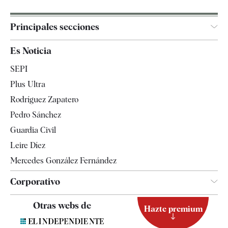
Principales secciones
España
Es Noticia
Economía
SEPI
Internacional
Plus Ultra
Gente
Rodríguez Zapatero
Televisión
Pedro Sánchez
Tendencias
Guardia Civil
Leire Díez
Mercedes González Fernández
Corporativo
Contacto
Otras webs de
Hazte premium
Suscripción