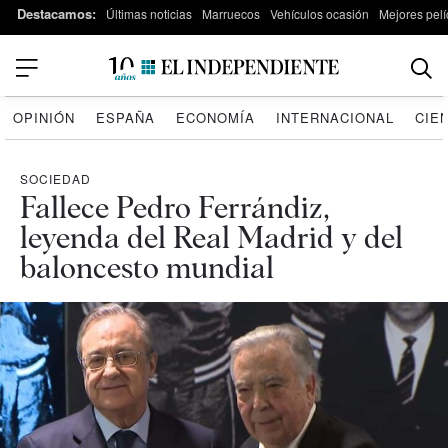
Destacamos:
Últimas noticias
Marruecos
Vehículos ocasión
Mejores pelí
OPINIÓN
ESPAÑA
ECONOMÍA
INTERNACIONAL
CIE
SOCIEDAD
Fallece Pedro Ferrándiz,
leyenda del Real Madrid y del
baloncesto mundial