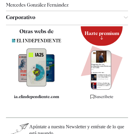
Mercedes González Fernández
Corporativo
Contacto
Otras webs de
Hazte premium
Suscripción
Newsletter
Apps
Quiénes somos
Especificaciones
ia.elindependiente.com
Suscríbete
Apúntate a nuestra Newsletter y entérate de lo que
está pasando