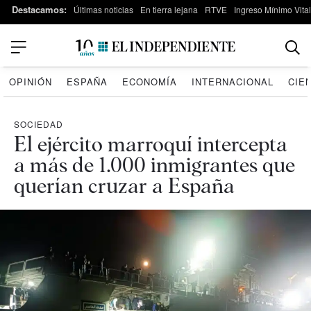
Destacamos:
Últimas noticias
En tierra lejana
RTVE
Ingreso Mínimo Vital
OPINIÓN
ESPAÑA
ECONOMÍA
INTERNACIONAL
CIE
SOCIEDAD
El ejército marroquí intercepta
a más de 1.000 inmigrantes que
querían cruzar a España