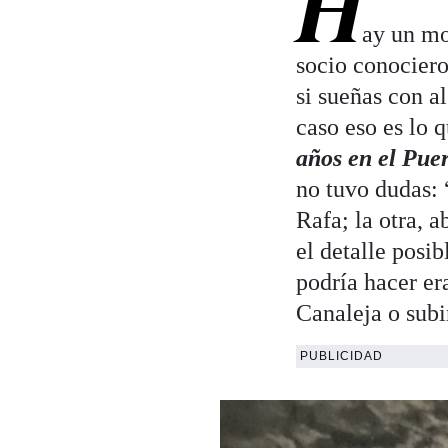
H
ay un mo
socio conociero
si sueñas con a
caso eso es lo 
años en el Pue
no tuvo dudas: 
Rafa; la otra, a
el detalle posi
podría hacer er
Canaleja o subi
PUBLICIDAD