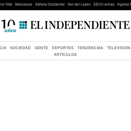
mo Vital
Marruecos
Sáhara Occidental
Von der Leyen
EEUU armas
Ingreso 
CIA
SOCIEDAD
GENTE
DEPORTES
TENDENCIAS
TELEVISIÓN
ARTÍCULOS