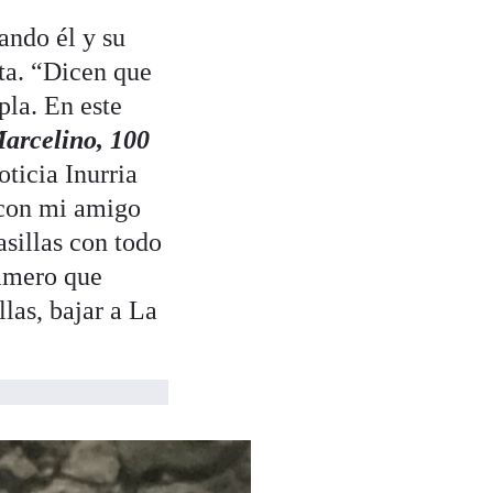
ando él y su
ta. “Dicen que
pla. En este
arcelino, 100
noticia Inurria
 con mi amigo
asillas con todo
rimero que
las, bajar a La