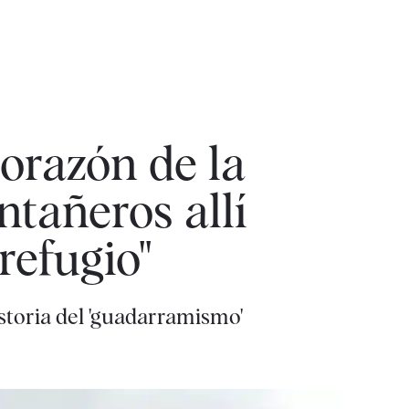
corazón de la
tañeros allí
refugio"
istoria del 'guadarramismo'