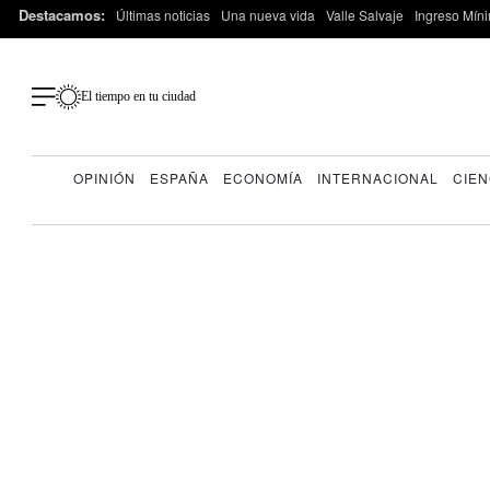
Destacamos:
Últimas noticias
Una nueva vida
Valle Salvaje
Ingreso Míni
El tiempo en tu ciudad
OPINIÓN
ESPAÑA
ECONOMÍA
INTERNACIONAL
CIEN