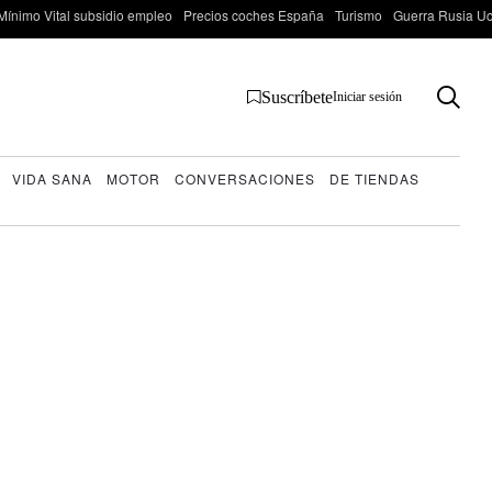
Mínimo Vital subsidio empleo
Precios coches España
Turismo
Guerra Rusia Ucr
Suscríbete
Iniciar sesión
VIDA SANA
MOTOR
CONVERSACIONES
DE TIENDAS