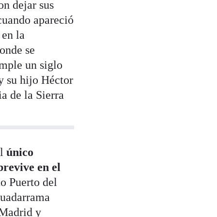
on dejar sus
 cuando apareció
 en la
onde se
umple un siglo
y su hijo Héctor
a de la Sierra
l
único
brevive en el
o Puerto del
 Guadarrama
 Madrid y