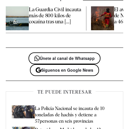
La Guardia Civil incauta
El ava
más de 800 kilos de
de Nie
cocaína tras una [...]
a 467 l
Únete al canal de Whatsapp
Síguenos en Google News
TE PUEDE INTERESAR
La Policía Nacional se incauta de 10
toneladas de hachís y detiene a
57personas en seis provincias