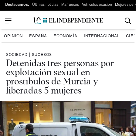
Destacamos:
Últimas noticias
Marruecos
Vehículos ocasión
Mejores pelí
OPINIÓN
ESPAÑA
ECONOMÍA
INTERNACIONAL
CIE
SOCIEDAD
|
SUCESOS
Detenidas tres personas por
explotación sexual en
prostíbulos de Murcia y
liberadas 5 mujeres