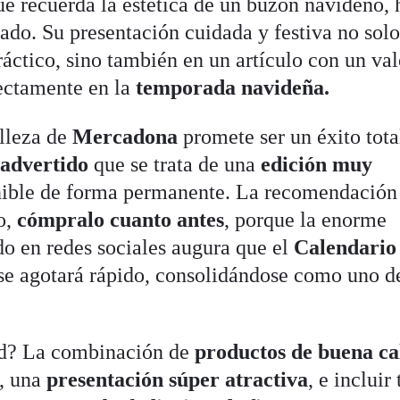
ue recuerda la estética de un buzón navideño, 
lado. Su presentación cuidada y festiva no solo
áctico, sino también en un artículo con un val
ectamente en la
temporada navideña.
lleza de
Mercadona
promete ser un éxito tota
a
advertido
que se trata de una
edición muy
nible de forma permanente. La recomendación
lo,
cómpralo cuanto antes
, porque la enorme
o en redes sociales augura que el
Calendario
se agotará rápido, consolidándose como uno de
.
ad? La combinación de
productos de buena ca
, una
presentación súper atractiva
, e incluir