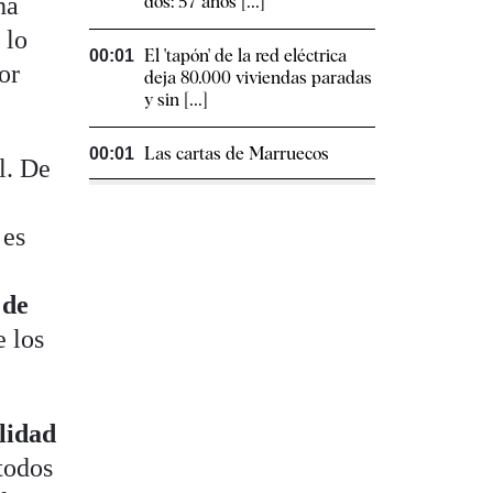
ha
dos: 57 años [...]
 lo
El 'tapón' de la red eléctrica
00:01
or
deja 80.000 viviendas paradas
y sin [...]
Las cartas de Marruecos
00:01
l. De
 es
 de
 los
lidad
 todos