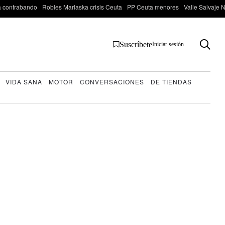
 contrabando
Robles Marlaska crisis Ceuta
PP Ceuta menores
Valle Salvaje N
Suscríbete
Iniciar sesión
VIDA SANA
MOTOR
CONVERSACIONES
DE TIENDAS