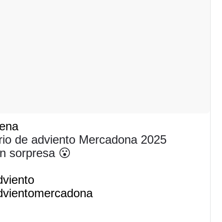
dena
rio de adviento Mercadona 2025
 sorpresa 😮
dviento
dvientomercadona