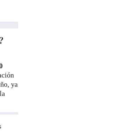
?
0
ación
eño, ya
la
s