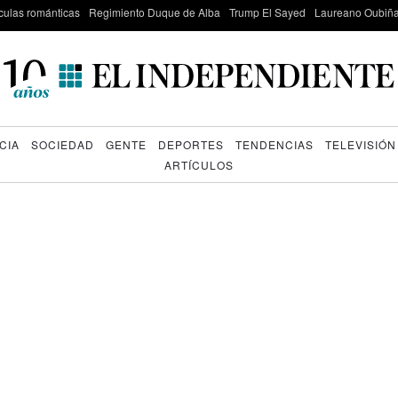
culas románticas
Regimiento Duque de Alba
Trump El Sayed
Laureano Oubiña
CIA
SOCIEDAD
GENTE
DEPORTES
TENDENCIAS
TELEVISIÓN
ARTÍCULOS