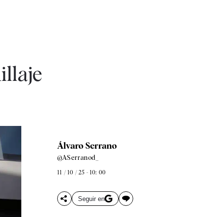
llaje
Álvaro Serrano
@ASerranod_
11 / 10 / 25 - 10: 00
Seguir en