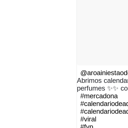
@aroainiestao
Abrimos calenda
perfumes ✨✨ con
#mercadona
#calendariodea
#calendariodea
#viral
#fyp