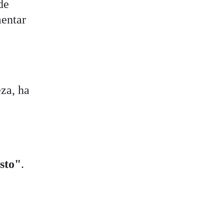
de
mentar
eza, ha
sto"
.