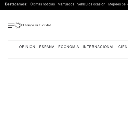
Destacamos:
Últimas noticias
Marruecos
Vehículos ocasión
Mejores pelí
El tiempo en tu ciudad
OPINIÓN
ESPAÑA
ECONOMÍA
INTERNACIONAL
CIEN