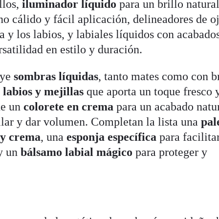
llos,
iluminador líquido
para un brillo natural
o cálido y fácil aplicación, delineadores de o
da y los labios, y labiales líquidos con acabad
satilidad en estilo y duración.
uye
sombras líquidas
, tanto mates como con br
 labios y mejillas
que aporta un toque fresco 
de un
colorete en crema
para un acabado natur
ilar y dar volumen. Completan la lista una
pal
 y crema
, una
esponja específica
para facilitar
 y un
bálsamo labial mágico
para proteger y