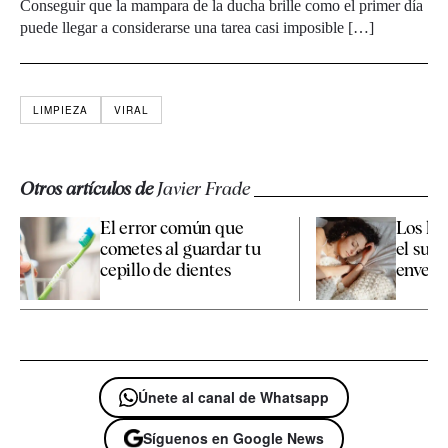
Conseguir que la mampara de la ducha brille como el primer día
puede llegar a considerarse una tarea casi imposible […]
LIMPIEZA
VIRAL
Otros artículos de
Javier Frade
El error común que
Los há
cometes al guardar tu
el sueñ
cepillo de dientes
enveje
Únete al canal de Whatsapp
Síguenos en Google News