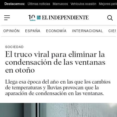
Destacamos:
Últimas noticias
Marruecos
Vehículos ocasión
Mejores pelí
OPINIÓN
ESPAÑA
ECONOMÍA
INTERNACIONAL
CIE
SOCIEDAD
El truco viral para eliminar la
condensación de las ventanas
en otoño
Llega esa época del año en las que los cambios
de temperaturas y lluvias provocan que la
aparación de condensación en las ventanas.