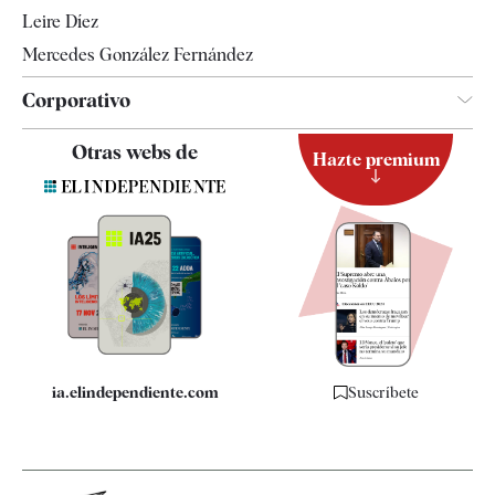
Leire Díez
Mercedes González Fernández
Corporativo
Contacto
Otras webs de
Hazte premium
Suscripción
Newsletter
Apps
Quiénes somos
Especificaciones
ia.elindependiente.com
Suscríbete