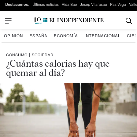
Destacamos:
Últimas noticias
Aída Bao
Josep Vilarasau
Paz Vega
Vall
OPINIÓN
ESPAÑA
ECONOMÍA
INTERNACIONAL
CIE
CONSUMO
|
SOCIEDAD
¿Cuántas calorías hay que
quemar al día?