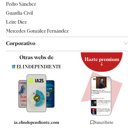
Pedro Sánchez
Tendencias
Guardia Civil
Leire Díez
Mercedes González Fernández
Corporativo
Contacto
Otras webs de
Hazte premium
Suscripción
Newsletter
Apps
Quiénes somos
Especificaciones
ia.elindependiente.com
Suscríbete