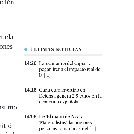
ación
ctada
iones
ÚLTIMAS NOTICIAS
La 'economía del copiar y
14:26
pegar' frena el impacto real de
la [...]
Cada euro invertido en
14:18
Defensa genera 2,5 euros en la
economía española
onsumo
De 'El diario de Noa' a
14:08
'Materialistas': las mejores
mitió
películas románticas del [...]