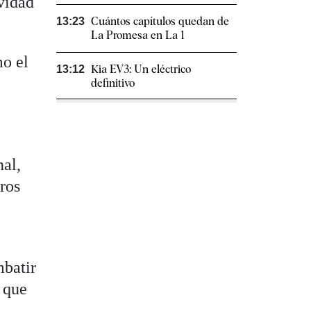
vidad
Cuántos capítulos quedan de
13:23
La Promesa en La 1
mo el
Kia EV3: Un eléctrico
13:12
definitivo
nal,
ros
mbatir
, que