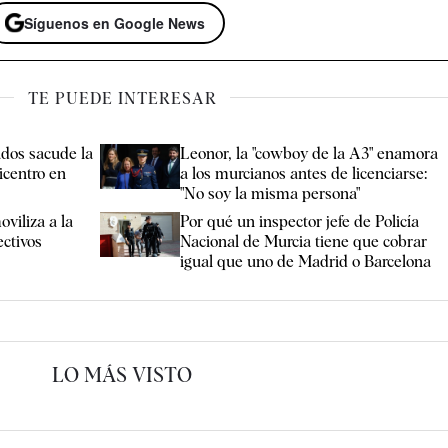
Síguenos en Google News
TE PUEDE INTERESAR
ados sacude la
Leonor, la "cowboy de la A3" enamora
icentro en
a los murcianos antes de licenciarse:
"No soy la misma persona"
viliza a la
Por qué un inspector jefe de Policía
ctivos
Nacional de Murcia tiene que cobrar
igual que uno de Madrid o Barcelona
LO MÁS VISTO