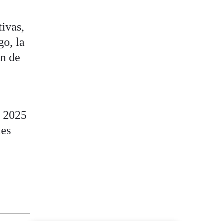
tivas,
go, la
ón de
n 2025
les