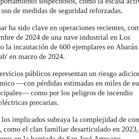
mportamiento sospechosos, como la escasa acti
l uso de medidas de seguridad reforzadas.
ar ha sido clave en operaciones recientes, co
mbre de 2024 de una nave industrial en Los
 o la incautación de 600 ejemplares en Abarán
ab' en marzo de 2024.
ervicios públicos representan un riesgo adicio
ómico —con pérdidas estimadas en miles de eu
icipales— como por los peligros de incendio
eléctricas precarias.
 los implicados subraya la complejidad de co
, como el clan familiar desarticulado en 2023
eros en la barriada de San José Artesano.