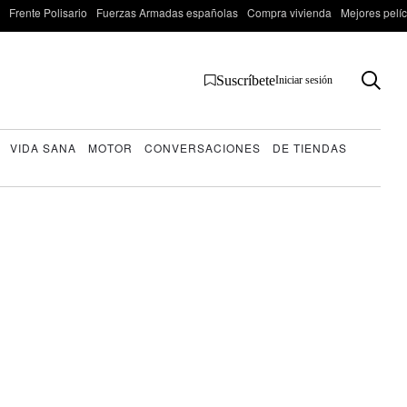
Frente Polisario
Fuerzas Armadas españolas
Compra vivienda
Mejores pelí
Suscríbete
Iniciar sesión
VIDA SANA
MOTOR
CONVERSACIONES
DE TIENDAS