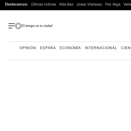
Destacamos:
Últimas noticias
Aída Bao
Josep Vilarasau
Paz Vega
Vall
El tiempo en tu ciudad
OPINIÓN
ESPAÑA
ECONOMÍA
INTERNACIONAL
CIEN