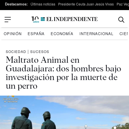
Destacamos:
Últimas noticias
Presidente Ceuta Juan Jesús Vivas
Paz Ve
OPINIÓN
ESPAÑA
ECONOMÍA
INTERNACIONAL
CIE
SOCIEDAD
|
SUCESOS
Maltrato Animal en
Guadalajara: dos hombres bajo
investigación por la muerte de
un perro