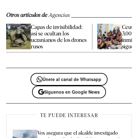
Otros artículos de
Agencias
Capas de invisibilidad:
Ceuta 
así se ocultan los
3.000 
ucranianos de los drones
inmigr
rusos
siguen 
Únete al canal de Whatsapp
Síguenos en Google News
TE PUEDE INTERESAR
Vox asegura que el alcalde investigado