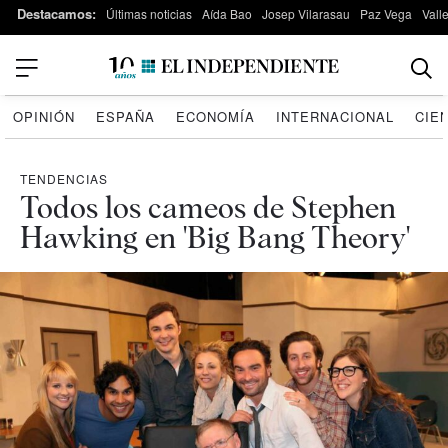
Destacamos:
Últimas noticias
Aída Bao
Josep Vilarasau
Paz Vega
Vall
OPINIÓN
ESPAÑA
ECONOMÍA
INTERNACIONAL
CIE
TENDENCIAS
Todos los cameos de Stephen
Hawking en 'Big Bang Theory'