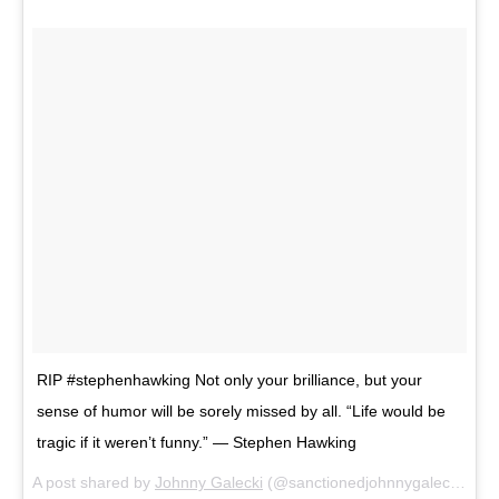
RIP #stephenhawking Not only your brilliance, but your
sense of humor will be sorely missed by all. “Life would be
tragic if it weren’t funny.” — Stephen Hawking
A post shared by
Johnny Galecki
(@sanctionedjohnnygalecki) on