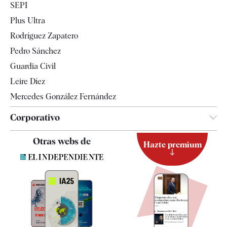
SEPI
Internacional
Plus Ultra
Gente
Rodríguez Zapatero
Televisión
Pedro Sánchez
Tendencias
Guardia Civil
Leire Díez
Mercedes González Fernández
Corporativo
Contacto
Otras webs de
Hazte premium
Suscripción
Newsletter
Apps
Quiénes somos
Especificaciones