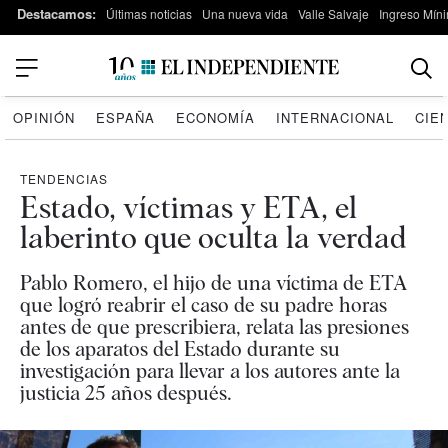
Destacamos:
Últimas noticias
Una nueva vida
Valle Salvaje
Ingreso Míni
OPINIÓN
ESPAÑA
ECONOMÍA
INTERNACIONAL
CIE
TENDENCIAS
Estado, víctimas y ETA, el
laberinto que oculta la verdad
Pablo Romero, el hijo de una víctima de ETA
que logró reabrir el caso de su padre horas
antes de que prescribiera, relata las presiones
de los aparatos del Estado durante su
investigación para llevar a los autores ante la
justicia 25 años después.