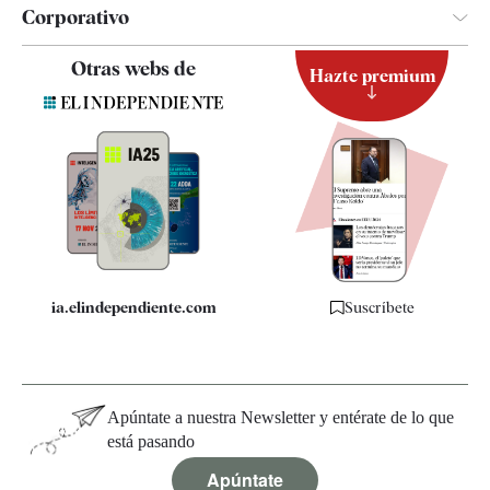
Corporativo
Contacto
Otras webs de
Hazte premium
Suscripción
Newsletter
Apps
Quiénes somos
Especificaciones
ia.elindependiente.com
Suscríbete
Apúntate a nuestra Newsletter y entérate de lo que
está pasando
Apúntate