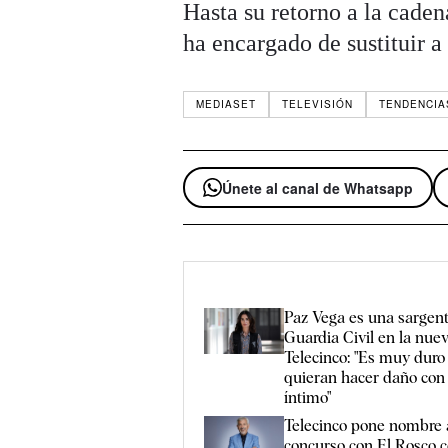
Hasta su retorno a la cade
ha encargado de sustituir a
MEDIASET
TELEVISIÓN
TENDENCIA
Únete al canal de Whatsapp
Paz Vega es una sargent
Guardia Civil en la nue
Telecinco: "Es muy duro
quieran hacer daño con
íntimo"
Telecinco pone nombre 
concurso con El Rosco