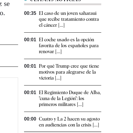
z se
o.
El caso de un joven saharaui
00:35
que recibe tratamiento contra
el cáncer [...]
El coche usado es la opción
00:01
favorita de los españoles para
renovar [...]
Por qué Trump cree que tiene
00:01
motivos para alegrarse de la
victoria [...]
El Regimiento Duque de Alba,
00:01
"cuna de la Legión": los
primeros militares [...]
Cuatro y La 2 hacen su agosto
00:00
en audiencias con la crisis [...]