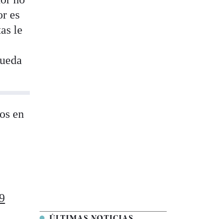
or es
as le
pueda
tos en
19
ÚLTIMAS NOTICIAS