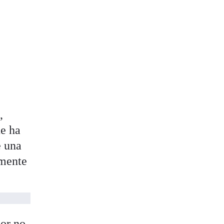
,
ue ha
e una
lmente
dor no