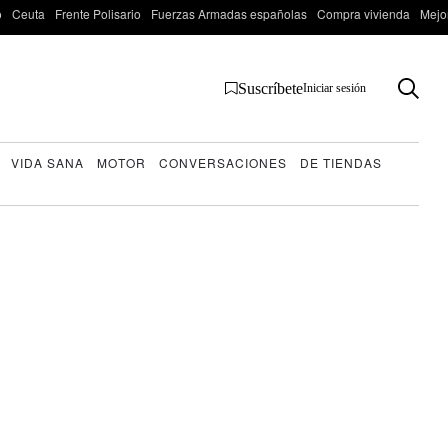
o
Ceuta
Frente Polisario
Fuerzas Armadas españolas
Compra vivienda
Mejo
Suscríbete
Iniciar sesión
VIDA SANA
MOTOR
CONVERSACIONES
DE TIENDAS