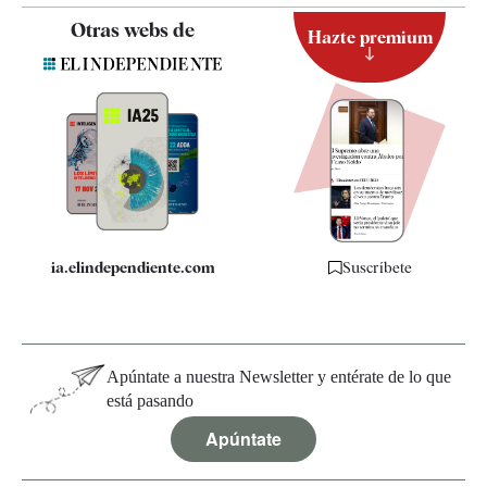
Contacto
Otras webs de
Hazte premium
Suscripción
Newsletter
Apps
Quiénes somos
Especificaciones
ia.elindependiente.com
Suscríbete
Apúntate a nuestra Newsletter y entérate de lo que
está pasando
Apúntate