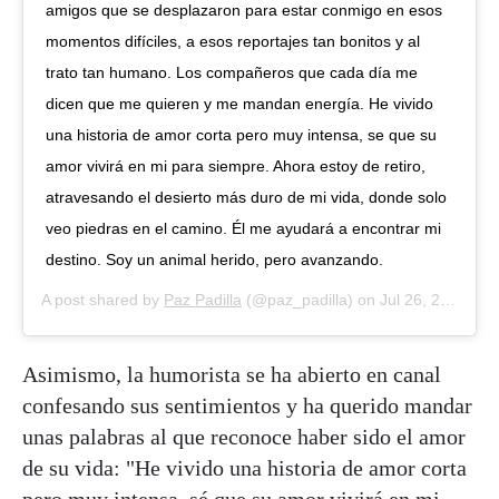
amigos que se desplazaron para estar conmigo en esos
momentos difíciles, a esos reportajes tan bonitos y al
trato tan humano. Los compañeros que cada día me
dicen que me quieren y me mandan energía. He vivido
una historia de amor corta pero muy intensa, se que su
amor vivirá en mi para siempre. Ahora estoy de retiro,
atravesando el desierto más duro de mi vida, donde solo
veo piedras en el camino. Él me ayudará a encontrar mi
destino. Soy un animal herido, pero avanzando.
A post shared by
Paz Padilla
(@paz_padilla) on
Jul 26, 2020 at 3:48am PDT
Asimismo, la humorista se ha abierto en canal
confesando sus sentimientos y ha querido mandar
unas palabras al que reconoce haber sido el amor
de su vida: "He vivido una historia de amor corta
pero muy intensa, sé que su amor vivirá en mi