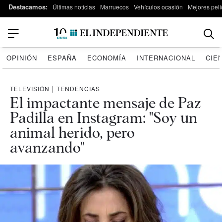
Destacamos:
Últimas noticias
Marruecos
Vehículos ocasión
Mejores pelí
OPINIÓN
ESPAÑA
ECONOMÍA
INTERNACIONAL
CIE
TELEVISIÓN
|
TENDENCIAS
El impactante mensaje de Paz
Padilla en Instagram: "Soy un
animal herido, pero
avanzando"